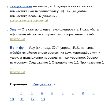
тайцзицюань
— неизм.; ж. Традиционная китайская
8
гимнастика (часть гимнастики ушу) Тайцзицюа/нь
гимнастика плавных движений …
Словарь многих выражений
Ушу
— Эту статью следует викифицировать. Пожалуйста,
9
оформите её согласно правилам оформления статей …
Википедия
Вонг-фу
— Ушу (кит. трад. 武術, упрощ. 武术, пиньинь
10
wǔshù) китайское слово состоит из двух иероглифов «у» и
«шу», и традиционно переводится как «военное, боевое
искусство». Содержание 1 Определение 1.1 Про названия 1
…
Википедия
Страницы
Следующая
→
1
2
3
4
5
6
7
8
9
10
11
12
13