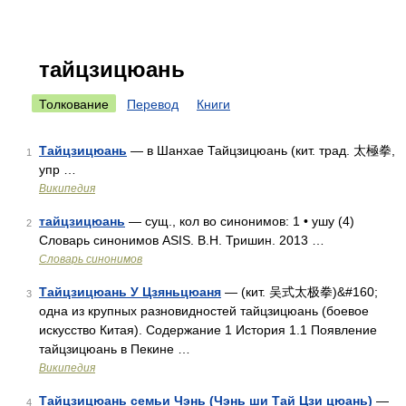
тайцзицюань
Толкование
Перевод
Книги
Тайцзицюань
— в Шанхае Тайцзицюань (кит. трад. 太極拳,
1
упр …
Википедия
тайцзицюань
— сущ., кол во синонимов: 1 • ушу (4)
2
Словарь синонимов ASIS. В.Н. Тришин. 2013 …
Словарь синонимов
Тайцзицюань У Цзяньцюаня
— (кит. 吴式太极拳)&#160;
3
одна из крупных разновидностей тайцзицюань (боевое
искусство Китая). Содержание 1 История 1.1 Появление
тайцзицюань в Пекине …
Википедия
Тайцзицюань семьи Чэнь (Чэнь ши Тай Цзи цюань)
—
4