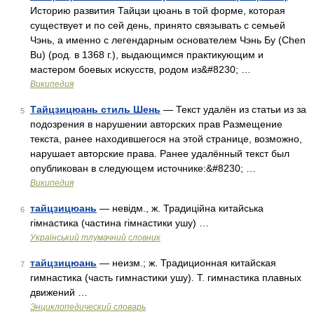
Историю развития Тайцзи цюань в той форме, которая
существует и по сей день, принято связывать с семьей
Чэнь, а именно с легендарным основателем Чэнь Бу (Chen
Bu) (род. в 1368 г.), выдающимся практикующим и
мастером боевых искусств, родом из&#8230; …
Википедия
Тайцзицюань стиль Шень
— Текст удалён из статьи из за
5
подозрения в нарушении авторских прав Размещение
текста, ранее находившегося на этой странице, возможно,
нарушает авторские права. Ранее удалённый текст был
опубликован в следующем источнике:&#8230; …
Википедия
тайцзицюань
— невідм., ж. Традиційна китайська
6
гімнастика (частина гімнастики ушу) …
Український тлумачний словник
тайцзицюань
— неизм.; ж. Традиционная китайская
7
гимнастика (часть гимнастики ушу). Т. гимнастика плавных
движений …
Энциклопедический словарь